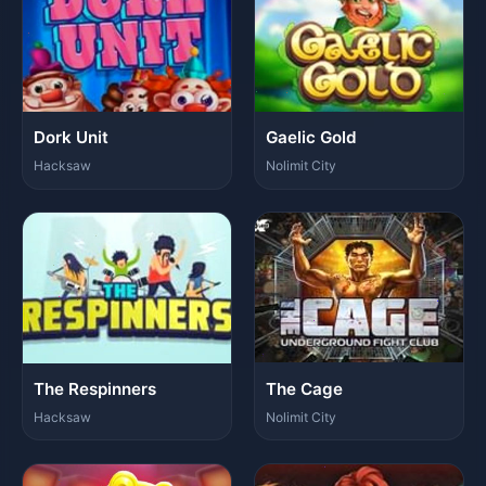
Dork Unit
Gaelic Gold
Hacksaw
Nolimit City
The Respinners
The Cage
Hacksaw
Nolimit City