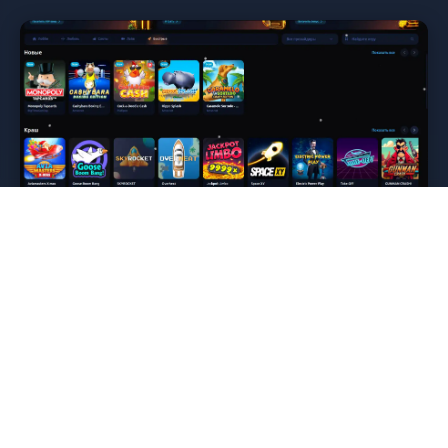
🚀 Зеркало и вход — без
блокировок
Иногда провайдеры блокируют доступ к
официальному домену. Тогда на помощь приходит
Магнит казино зеркало
— актуальная копия сайта