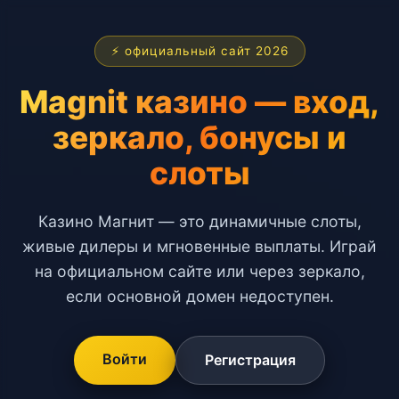
⚡ официальный сайт 2026
Magnit казино — вход,
зеркало, бонусы и
слоты
Казино Магнит — это динамичные слоты,
живые дилеры и мгновенные выплаты. Играй
на официальном сайте или через зеркало,
если основной домен недоступен.
Войти
Регистрация